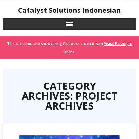
Skip
Catalyst Solutions Indonesian
to
content
This is a demo site showcasing flipbooks created with
Visual Paradigm
Online.
CATEGORY
ARCHIVES: PROJECT
ARCHIVES