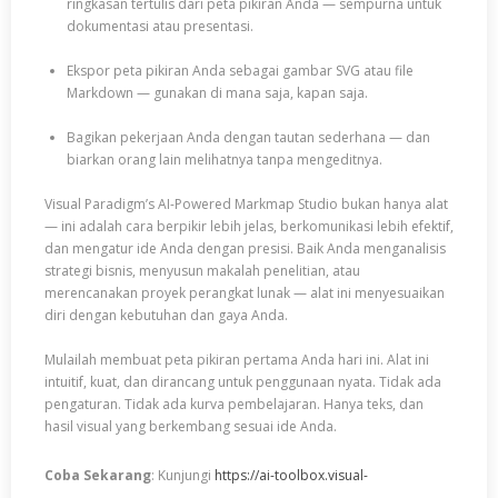
ringkasan tertulis dari peta pikiran Anda — sempurna untuk
dokumentasi atau presentasi.
Ekspor peta pikiran Anda sebagai gambar SVG atau file
Markdown — gunakan di mana saja, kapan saja.
Bagikan pekerjaan Anda dengan tautan sederhana — dan
biarkan orang lain melihatnya tanpa mengeditnya.
Visual Paradigm’s AI-Powered Markmap Studio bukan hanya alat
— ini adalah cara berpikir lebih jelas, berkomunikasi lebih efektif,
dan mengatur ide Anda dengan presisi. Baik Anda menganalisis
strategi bisnis, menyusun makalah penelitian, atau
merencanakan proyek perangkat lunak — alat ini menyesuaikan
diri dengan kebutuhan dan gaya Anda.
Mulailah membuat peta pikiran pertama Anda hari ini. Alat ini
intuitif, kuat, dan dirancang untuk penggunaan nyata. Tidak ada
pengaturan. Tidak ada kurva pembelajaran. Hanya teks, dan
hasil visual yang berkembang sesuai ide Anda.
Coba Sekarang
: Kunjungi
https://ai-toolbox.visual-