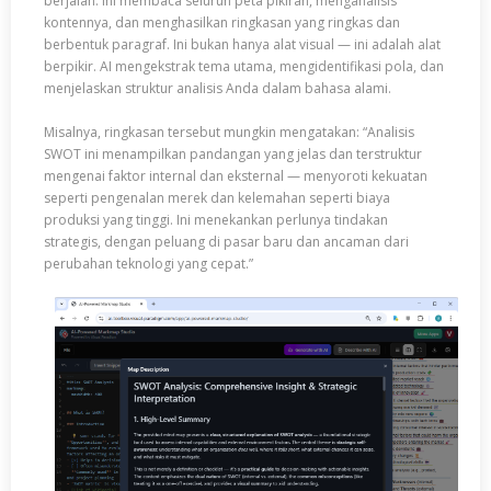
berjalan. Ini membaca seluruh peta pikiran, menganalisis
kontennya, dan menghasilkan ringkasan yang ringkas dan
berbentuk paragraf. Ini bukan hanya alat visual — ini adalah alat
berpikir. AI mengekstrak tema utama, mengidentifikasi pola, dan
menjelaskan struktur analisis Anda dalam bahasa alami.
Misalnya, ringkasan tersebut mungkin mengatakan: “Analisis
SWOT ini menampilkan pandangan yang jelas dan terstruktur
mengenai faktor internal dan eksternal — menyoroti kekuatan
seperti pengenalan merek dan kelemahan seperti biaya
produksi yang tinggi. Ini menekankan perlunya tindakan
strategis, dengan peluang di pasar baru dan ancaman dari
perubahan teknologi yang cepat.”