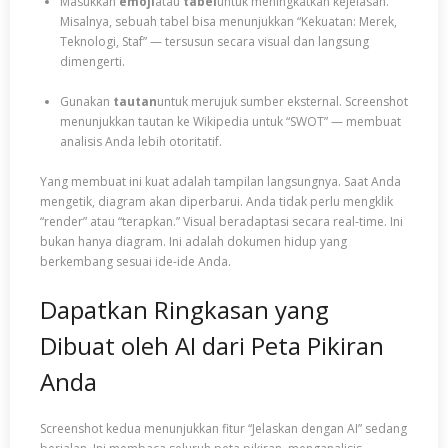
Masukkan
emoji
atau
tabel
untuk meningkatkan kejelasan.
Misalnya, sebuah tabel bisa menunjukkan “Kekuatan: Merek,
Teknologi, Staf” — tersusun secara visual dan langsung
dimengerti.
Gunakan
tautan
untuk merujuk sumber eksternal. Screenshot
menunjukkan tautan ke Wikipedia untuk “SWOT” — membuat
analisis Anda lebih otoritatif.
Yang membuat ini kuat adalah tampilan langsungnya. Saat Anda
mengetik, diagram akan diperbarui. Anda tidak perlu mengklik
“render” atau “terapkan.” Visual beradaptasi secara real-time. Ini
bukan hanya diagram. Ini adalah dokumen hidup yang
berkembang sesuai ide-ide Anda.
Dapatkan Ringkasan yang
Dibuat oleh AI dari Peta Pikiran
Anda
Screenshot kedua menunjukkan fitur “Jelaskan dengan AI” sedang