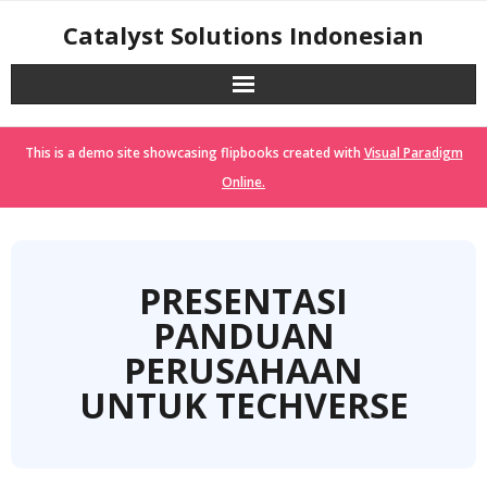
Skip
Catalyst Solutions Indonesian
to
content
This is a demo site showcasing flipbooks created with
Visual Paradigm
Online.
PRESENTASI
PANDUAN
PERUSAHAAN
UNTUK TECHVERSE