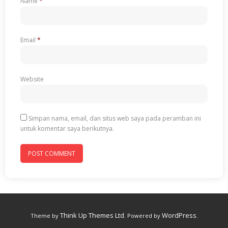
Name
*
Email
*
Website
Simpan nama, email, dan situs web saya pada peramban ini
untuk komentar saya berikutnya.
Think Up Themes Ltd
WordPress
Theme by
. Powered by
.