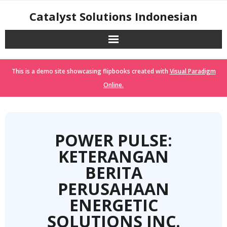
Skip
Catalyst Solutions Indonesian
to
content
This is a demo site showcasing flipbooks created with
Visual Paradigm
Online.
POWER PULSE:
KETERANGAN
BERITA
PERUSAHAAN
ENERGETIC
SOLUTIONS INC.