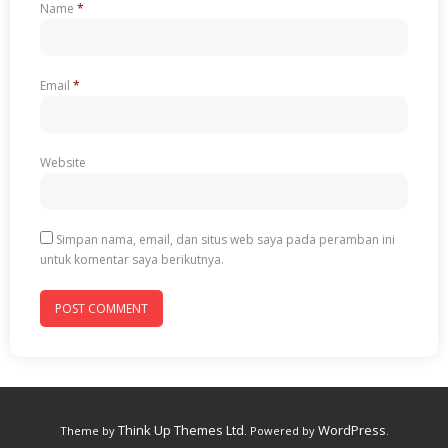
Name
*
Email
*
Website
Simpan nama, email, dan situs web saya pada peramban ini
untuk komentar saya berikutnya.
Think Up Themes Ltd
WordPress
Theme by
. Powered by
.