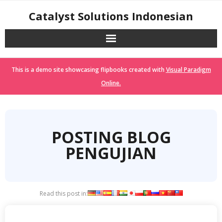
Skip
Catalyst Solutions Indonesian
to
content
This is a demo site showcasing flipbooks created with
Visual Paradigm
Online.
POSTING BLOG
PENGUJIAN
Read this post in: