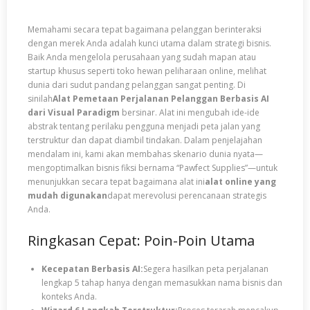
Memahami secara tepat bagaimana pelanggan berinteraksi
dengan merek Anda adalah kunci utama dalam strategi bisnis.
Baik Anda mengelola perusahaan yang sudah mapan atau
startup khusus seperti toko hewan peliharaan online, melihat
dunia dari sudut pandang pelanggan sangat penting. Di
sinilah
Alat Pemetaan Perjalanan Pelanggan Berbasis AI
dari Visual Paradigm
bersinar. Alat ini mengubah ide-ide
abstrak tentang perilaku pengguna menjadi peta jalan yang
terstruktur dan dapat diambil tindakan. Dalam penjelajahan
mendalam ini, kami akan membahas skenario dunia nyata—
mengoptimalkan bisnis fiksi bernama “Pawfect Supplies”—untuk
menunjukkan secara tepat bagaimana alat ini
alat online yang
mudah digunakan
dapat merevolusi perencanaan strategis
Anda.
Ringkasan Cepat: Poin-Poin Utama
Kecepatan Berbasis AI:
Segera hasilkan peta perjalanan
lengkap 5 tahap hanya dengan memasukkan nama bisnis dan
konteks Anda.