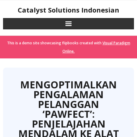
Skip
Catalyst Solutions Indonesian
to
content
This is a demo site showcasing flipbooks created with
Visual Paradigm
Online.
MENGOPTIMALKAN
PENGALAMAN
PELANGGAN
‘PAWFECT’:
PENJELAJAHAN
MENDALAM KE ALAT