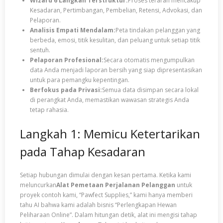
Wizard 6 Langkah Terstruktur:
Proses terarah mencakup
Kesadaran, Pertimbangan, Pembelian, Retensi, Advokasi, dan
Pelaporan.
Analisis Empati Mendalam:
Peta tindakan pelanggan yang
berbeda, emosi, titik kesulitan, dan peluang untuk setiap titik
sentuh.
Pelaporan Profesional:
Secara otomatis mengumpulkan
data Anda menjadi laporan bersih yang siap dipresentasikan
untuk para pemangku kepentingan.
Berfokus pada Privasi:
Semua data disimpan secara lokal
di perangkat Anda, memastikan wawasan strategis Anda
tetap rahasia.
Langkah 1: Memicu Ketertarikan
pada Tahap Kesadaran
Setiap hubungan dimulai dengan kesan pertama. Ketika kami
meluncurkan
Alat Pemetaan Perjalanan Pelanggan
untuk
proyek contoh kami, “Pawfect Supplies,” kami hanya memberi
tahu AI bahwa kami adalah bisnis “Perlengkapan Hewan
Peliharaan Online”. Dalam hitungan detik, alat ini mengisi tahap