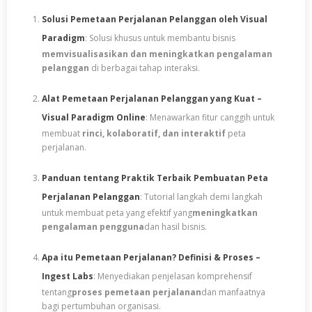
Solusi Pemetaan Perjalanan Pelanggan oleh Visual
Paradigm
: Solusi khusus untuk membantu bisnis
memvisualisasikan dan meningkatkan pengalaman
pelanggan
di berbagai tahap interaksi.
Alat Pemetaan Perjalanan Pelanggan yang Kuat –
Visual Paradigm Online
: Menawarkan fitur canggih untuk
membuat
rinci, kolaboratif, dan interaktif
peta
perjalanan.
Panduan tentang Praktik Terbaik Pembuatan Peta
Perjalanan Pelanggan
: Tutorial langkah demi langkah
untuk membuat peta yang efektif yang
meningkatkan
pengalaman pengguna
dan hasil bisnis.
Apa itu Pemetaan Perjalanan? Definisi & Proses –
Ingest Labs
: Menyediakan penjelasan komprehensif
tentang
proses pemetaan perjalanan
dan manfaatnya
bagi pertumbuhan organisasi.