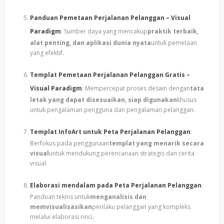
Panduan Pemetaan Perjalanan Pelanggan – Visual
Paradigm
: Sumber daya yang mencakup
praktik terbaik,
alat penting, dan aplikasi dunia nyata
untuk pemetaan
yang efektif.
Templat Pemetaan Perjalanan Pelanggan Gratis –
Visual Paradigm
: Mempercepat proses desain dengan
tata
letak yang dapat disesuaikan, siap digunakan
khusus
untuk pengalaman pengguna dan pengalaman pelanggan.
Templat InfoArt untuk Peta Perjalanan Pelanggan
:
Berfokus pada penggunaan
templat yang menarik secara
visual
untuk mendukung perencanaan strategis dan cerita
visual.
Elaborasi mendalam pada Peta Perjalanan Pelanggan
:
Panduan teknis untuk
menganalisis dan
memvisualisasikan
perilaku pelanggan yang kompleks
melalui elaborasi rinci.