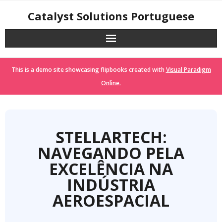
Skip
Catalyst Solutions Portuguese
to
content
This is a demo site showcasing flipbooks created with
Visual Paradigm
Online.
STELLARTECH:
NAVEGANDO PELA
EXCELÊNCIA NA
INDÚSTRIA
AEROESPACIAL