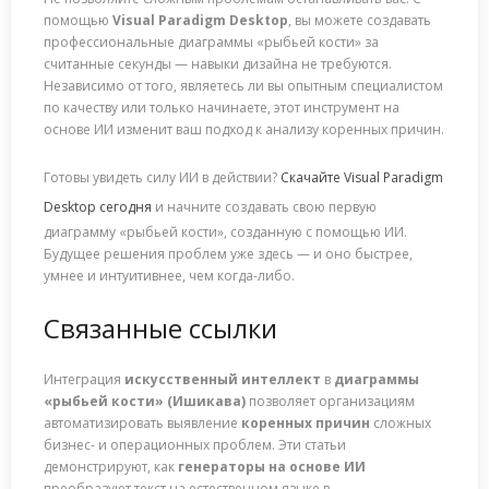
помощью
Visual Paradigm Desktop
, вы можете создавать
профессиональные диаграммы «рыбьей кости» за
считанные секунды — навыки дизайна не требуются.
Независимо от того, являетесь ли вы опытным специалистом
по качеству или только начинаете, этот инструмент на
основе ИИ изменит ваш подход к анализу коренных причин.
Готовы увидеть силу ИИ в действии?
Скачайте Visual Paradigm
Desktop сегодня
и начните создавать свою первую
диаграмму «рыбьей кости», созданную с помощью ИИ.
Будущее решения проблем уже здесь — и оно быстрее,
умнее и интуитивнее, чем когда-либо.
Связанные ссылки
Интеграция
искусственный интеллект
в
диаграммы
«рыбьей кости» (Ишикава)
позволяет организациям
автоматизировать выявление
коренных причин
сложных
бизнес- и операционных проблем. Эти статьи
демонстрируют, как
генераторы на основе ИИ
преобразуют текст на естественном языке в