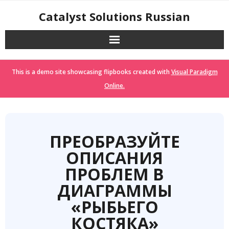
Skip
Catalyst Solutions Russian
to
content
This is a demo site showcasing flipbooks created with
Visual Paradigm
Online.
ПРЕОБРАЗУЙТЕ
ОПИСАНИЯ
ПРОБЛЕМ В
ДИАГРАММЫ
«РЫБЬЕГО
КОСТЯКА»