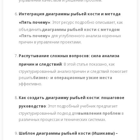
управлении качеством и решении проблем.
Интеграция диаграммы рыбьей кости и метода
«Пять почему»
: Этот ресурс подробно описывает, как
объединить
диаграммы рыбьей кости с методом
«Пять почему»
для углубленного анализа коренных
причин в управлении проектами.
Распутывание сложных вопросов: сила анализа
причин и следствий
: В этой статье показано, как
структурированный анализ причин и следствий помогает
решить
бизнес- и операционные узкие места
эффективно.
Как создать диаграмму рыбьей кости: пошаговое
руководство
: Этот подробный учебник предлагает
структурированный подход для
выявления проблем
в
различных процессах и технических системах.
Шаблон диаграммы рыбьей кости (Ишикавы) –