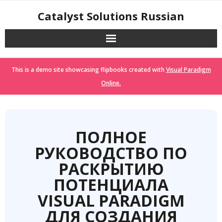
Skip
Catalyst Solutions Russian
to
content
This is a demo site showcasing flipbooks created with
Visual Paradigm
Online.
ПОЛНОЕ
РУКОВОДСТВО ПО
РАСКРЫТИЮ
ПОТЕНЦИАЛА
VISUAL PARADIGM
ДЛЯ СОЗДАНИЯ