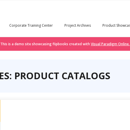
Corporate Training Center
Project Archives
Product Showca
This is a demo site showcasing flipbooks created with
Visual Paradigm Online.
ES: PRODUCT CATALOGS