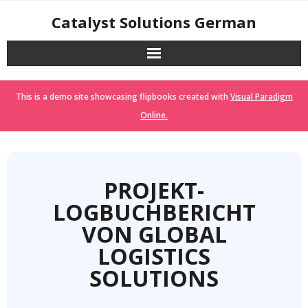
Skip
Catalyst Solutions German
to
content
This is a demo site showcasing flipbooks created with
Visual Paradigm
Online.
PROJEKT-
LOGBUCHBERICHT
VON GLOBAL
LOGISTICS
SOLUTIONS