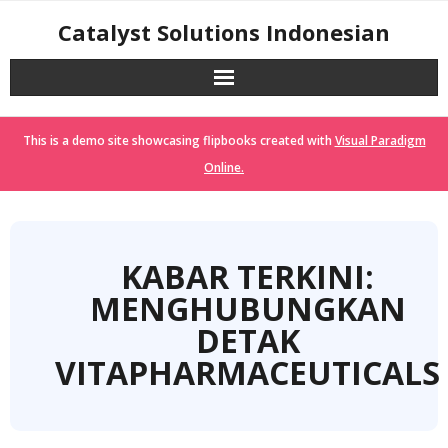
Skip
Catalyst Solutions Indonesian
to
content
This is a demo site showcasing flipbooks created with
Visual Paradigm
Online.
KABAR TERKINI:
MENGHUBUNGKAN
DETAK
VITAPHARMACEUTICALS