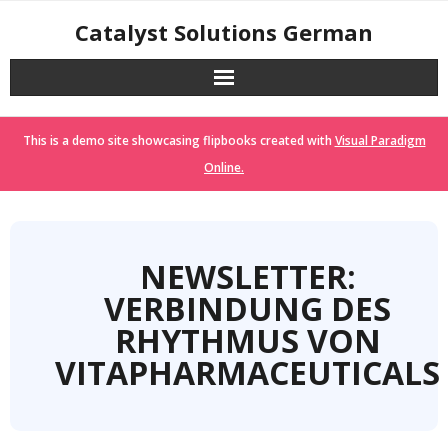
Skip
Catalyst Solutions German
to
content
This is a demo site showcasing flipbooks created with
Visual Paradigm
Online.
NEWSLETTER:
VERBINDUNG DES
RHYTHMUS VON
VITAPHARMACEUTICALS