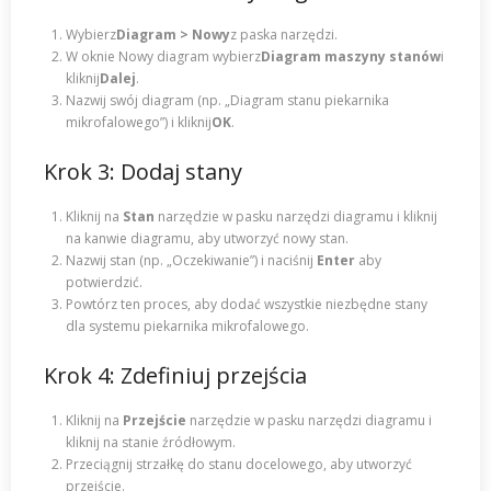
Wybierz
Diagram > Nowy
z paska narzędzi.
W oknie Nowy diagram wybierz
Diagram maszyny stanów
i
kliknij
Dalej
.
Nazwij swój diagram (np. „Diagram stanu piekarnika
mikrofalowego”) i kliknij
OK
.
Krok 3: Dodaj stany
Kliknij na
Stan
narzędzie w pasku narzędzi diagramu i kliknij
na kanwie diagramu, aby utworzyć nowy stan.
Nazwij stan (np. „Oczekiwanie”) i naciśnij
Enter
aby
potwierdzić.
Powtórz ten proces, aby dodać wszystkie niezbędne stany
dla systemu piekarnika mikrofalowego.
Krok 4: Zdefiniuj przejścia
Kliknij na
Przejście
narzędzie w pasku narzędzi diagramu i
kliknij na stanie źródłowym.
Przeciągnij strzałkę do stanu docelowego, aby utworzyć
przejście.