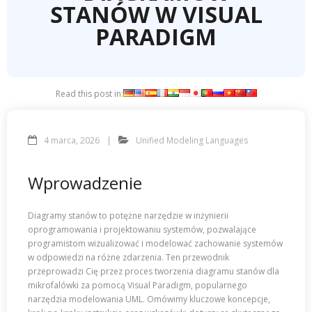
STANÓW W VISUAL
PARADIGM
Read this post in:
4 marca, 2026
Unified Modeling Languages
Wprowadzenie
Diagramy stanów to potężne narzędzie w inżynierii
oprogramowania i projektowaniu systemów, pozwalające
programistom wizualizować i modelować zachowanie systemów
w odpowiedzi na różne zdarzenia. Ten przewodnik
przeprowadzi Cię przez proces tworzenia diagramu stanów dla
mikrofalówki za pomocą Visual Paradigm, popularnego
narzędzia modelowania UML. Omówimy kluczowe koncepcje,