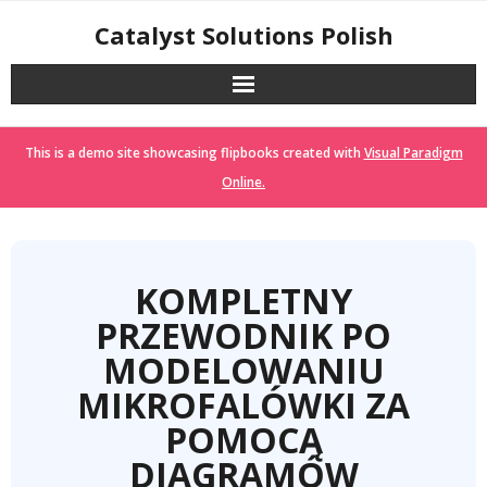
Skip
Catalyst Solutions Polish
to
content
This is a demo site showcasing flipbooks created with
Visual Paradigm
Online.
KOMPLETNY
PRZEWODNIK PO
MODELOWANIU
MIKROFALÓWKI ZA
POMOCĄ
DIAGRAMÓW