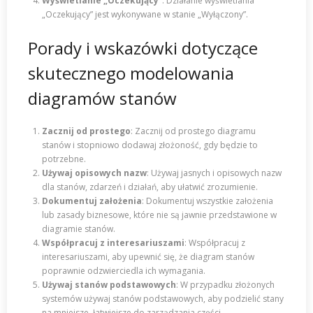
Wyświetlanie „Oczekujący”
: Działanie wyświetlania
„Oczekujący” jest wykonywane w stanie „Wyłączony”.
Porady i wskazówki dotyczące
skutecznego modelowania
diagramów stanów
Zacznij od prostego
: Zacznij od prostego diagramu
stanów i stopniowo dodawaj złożoność, gdy będzie to
potrzebne.
Używaj opisowych nazw
: Używaj jasnych i opisowych nazw
dla stanów, zdarzeń i działań, aby ułatwić zrozumienie.
Dokumentuj założenia
: Dokumentuj wszystkie założenia
lub zasady biznesowe, które nie są jawnie przedstawione w
diagramie stanów.
Współpracuj z interesariuszami
: Współpracuj z
interesariuszami, aby upewnić się, że diagram stanów
poprawnie odzwierciedla ich wymagania.
Używaj stanów podstawowych
: W przypadku złożonych
systemów używaj stanów podstawowych, aby podzielić stany
na mniejsze, łatwiejsze do zarządzania części.