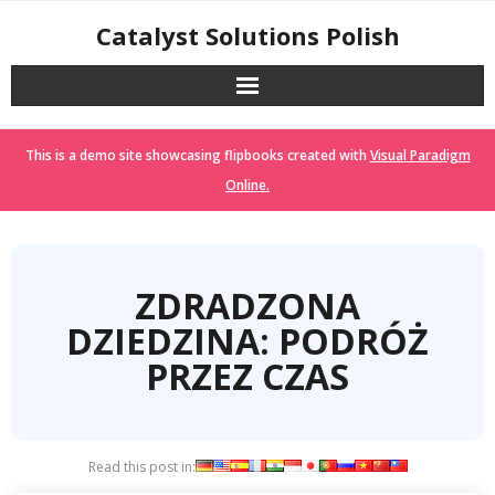
Skip
Catalyst Solutions Polish
to
content
This is a demo site showcasing flipbooks created with
Visual Paradigm
Online.
ZDRADZONA
DZIEDZINA: PODRÓŻ
PRZEZ CZAS
Read this post in: