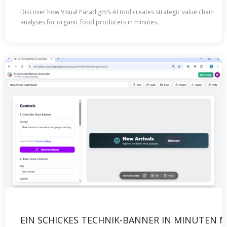
Discover how Visual Paradigm’s AI tool creates strategic value chain
analyses for organic food producers in minutes.
EIN SCHICKES TECHNIK-BANNER IN MINUTEN M