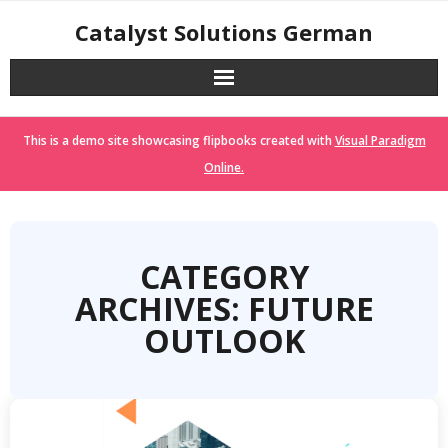
Skip
Catalyst Solutions German
to
content
This is a demo site showcasing flipbooks created with
Visual Paradigm
Online.
CATEGORY
ARCHIVES: FUTURE
OUTLOOK