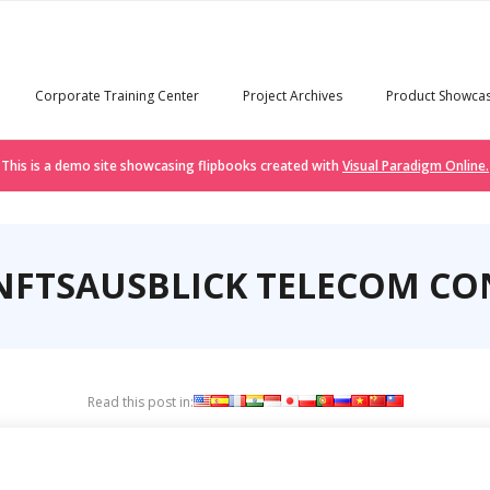
Corporate Training Center
Project Archives
Product Showca
This is a demo site showcasing flipbooks created with
Visual Paradigm Online.
FTSAUSBLICK TELECOM CO
Read this post in: