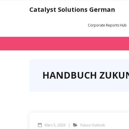
Skip
Catalyst Solutions German
to
content
Corporate Reports Hub
HANDBUCH ZUKUN
März 5, 2026
Future Outlook